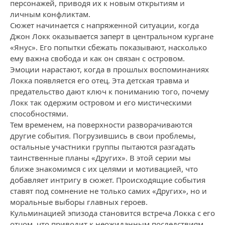
персонажей, приводя их к новым открытиям и
личным конфликтам.
Сюжет начинается с напряженной ситуации, когда
Джон Локк оказывается заперт в центральном кургане
«Янус». Его попытки сбежать показывают, насколько
ему важна свобода и как он связан с островом.
Эмоции нарастают, когда в прошлых воспоминаниях
Локка появляется его отец. Эта детская травма и
предательство дают ключ к пониманию того, почему
Локк так одержим островом и его мистическими
способностями.
Тем временем, на поверхности разворачиваются
другие события. Погрузившись в свои проблемы,
остальные участники группы пытаются разгадать
таинственные планы «Других». В этой серии мы
ближе знакомимся с их целями и мотивацией, что
добавляет интригу в сюжет. Происходящие события
ставят под сомнение не только самих «Других», но и
моральные выборы главных героев.
Кульминацией эпизода становится встреча Локка с его
отцом, что приводит к неожиданным последствиям.