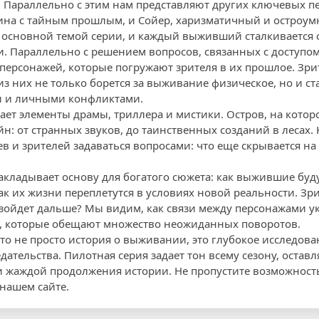
. Параллельно с этим нам представляют других ключевых пе
щина с тайным прошлым, и Сойер, харизматичный и остроу
 основной темой серии, и каждый выживший сталкивается 
 Параллельно с решением вопросов, связанных с доступом 
персонажей, которые погружают зрителя в их прошлое. Зри
з них не только борется за выживание физическое, но и ст
 и личными конфликтами.
ает элементы драмы, триллера и мистики. Остров, на котор
н: от странных звуков, до таинственных созданий в лесах.
в и зрителей задаваться вопросами: что еще скрывается на
закладывает основу для богатого сюжета: как выжившие буд
ак их жизни переплетутся в условиях новой реальности. Зр
зойдет дальше? Мы видим, как связи между персонажами у
, которые обещают множество неожиданных поворотов.
это не просто история о выживании, это глубокое исследов
ательства. Пилотная серия задает тон всему сезону, оставл
 жаждой продолжения истории. Не пропустите возможность 
нашем сайте.