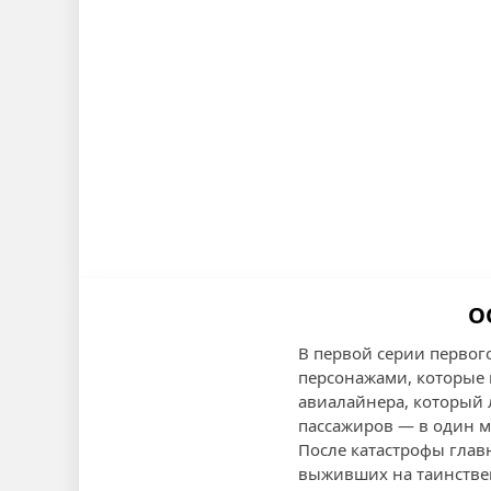
О
В первой серии первого
персонажами, которые 
авиалайнера, который л
пассажиров — в один ми
После катастрофы глав
выживших на таинствен