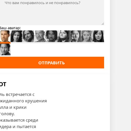
Ваш аватар:
ОТПРАВИТЬ
ОТ
ь встречается с
еожиданного крушения
алла и крики
голову.
оказывается среди
идера и пытается