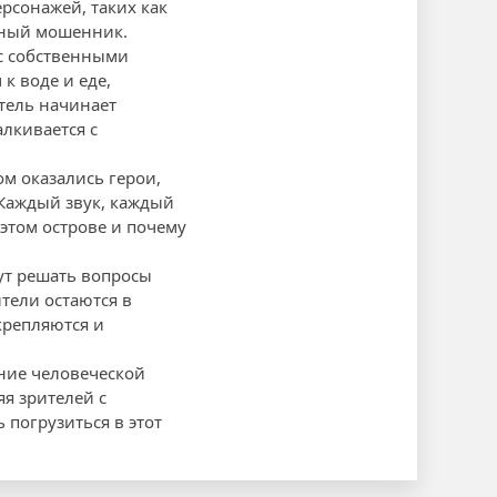
рсонажей, таких как
мный мошенник.
с собственными
к воде и еде,
тель начинает
алкивается с
ом оказались герои,
 Каждый звук, каждый
 этом острове и почему
ут решать вопросы
ители остаются в
крепляются и
ание человеческой
яя зрителей с
погрузиться в этот